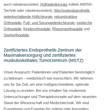
auch roboterassistiert,
Hüftgelenkersatz
mittels AMIS®-
Technik oder roboterassistiert),
Wechselendoprothetik,
gelenkerhaltende Hüftchirurgie
,
rekonstruktive
Orthopädie
,
Fuß- und Sprunggelenkchirurgie
,
septische
Orthopädie
,
Kinderorthopädie
,
Rheumaorthopädie
und
Sportorthopädie
.
Zertifiziertes Endoprothetik-Zentrum der
Maximalversorgung und zertifiziertes
muskuloskettales Tumorzentrum (MSTZ)
Unser Anspruch: Patientinnen und Patienten bestmöglich
zu betreuen – medizinisch wie menschlich. Wir nehmen
uns für Sie Zeit, um eine maßgeschneiderte, optimale
Lösung zu erzielen. Bei uns erhalten Sie modernste
Untersuchungen und Therapiekonzepte auf dem neuesten
Stand der Wissenschaft und Medizintechnik. Wir sind
Expertinnen und Experten für seltene oder besonders