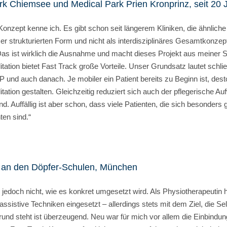
rk Chiemsee und Medical Park Prien Kronprinz, seit 20 
onzept kenne ich. Es gibt schon seit längerem Kliniken, die ähnliche
eser strukturierten Form und nicht als interdisziplinäres Gesamtkonz
Das ist wirklich die Ausnahme und macht dieses Projekt aus meiner S
itation bietet Fast Track große Vorteile. Unser Grundsatz lautet schließl
P und auch danach. Je mobiler ein Patient bereits zu Beginn ist, desto 
itation gestalten. Gleichzeitig reduziert sich auch der pflegerische Au
nd. Auffällig ist aber schon, dass viele Patienten, die sich besonders 
ten sind.“
ft an den Döpfer-Schulen, München
 jedoch nicht, wie es konkret umgesetzt wird. Als Physiotherapeutin
assistive Techniken eingesetzt – allerdings stets mit dem Ziel, die Se
grund steht ist überzeugend. Neu war für mich vor allem die Einbind