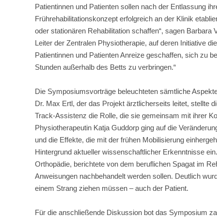
Patientinnen und Patienten sollen nach der Entlassung ih
Frührehabilitationskonzept erfolgreich an der Klinik etab
oder stationären Rehabilitation schaffen“, sagen Barbara 
Leiter der Zentralen Physiotherapie, auf deren Initiative 
Patientinnen und Patienten Anreize geschaffen, sich zu 
Stunden außerhalb des Betts zu verbringen.“
Die Symposiumsvorträge beleuchteten sämtliche Aspekte d
Dr. Max Ertl, der das Projekt ärztlicherseits leitet, stell
Track-Assistenz die Rolle, die sie gemeinsam mit ihrer K
Physiotherapeutin Katja Guddorp ging auf die Veränderun
und die Effekte, die mit der frühen Mobilisierung einher
Hintergrund aktueller wissenschaftlicher Erkenntnisse ein. 
Orthopädie, berichtete von dem beruflichen Spagat im Reh
Anweisungen nachbehandelt werden sollen. Deutlich wurde
einem Strang ziehen müssen – auch der Patient.
Für die anschließende Diskussion bot das Symposium za