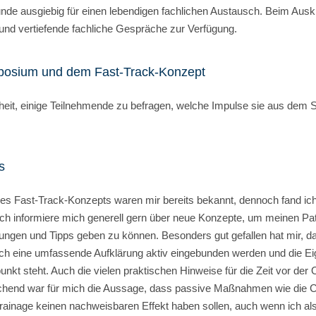
de ausgiebig für einen lebendigen fachlichen Austausch. Beim Ausk
 und vertiefende fachliche Gespräche zur Verfügung.
osium und dem Fast-Track-Konzept
nheit, einige Teilnehmende zu befragen, welche Impulse sie aus dem 
s
s Fast-Track-Konzepts waren mir bereits bekannt, dennoch fand ich
Ich informiere mich generell gern über neue Konzepte, um meinen Pat
ungen und Tipps geben zu können. Besonders gut gefallen hat mir, das
rch eine umfassende Aufklärung aktiv eingebunden werden und die E
punkt steht. Auch die vielen praktischen Hinweise für die Zeit vor der
aschend war für mich die Aussage, dass passive Maßnahmen wie die 
ainage keinen nachweisbaren Effekt haben sollen, auch wenn ich al