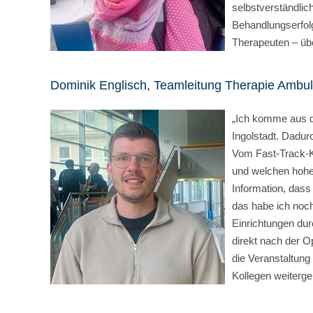
selbstverständlic
Behandlungserfol
Therapeuten – über
Dominik Englisch, Teamleitung Therapie Ambulan
„Ich komme aus de
Ingolstadt. Dadur
Vom Fast-Track-Ko
und welchen hohen
Information, das
das habe ich noch
Einrichtungen dur
direkt nach der Op
die Veranstaltung
Kollegen weiterg