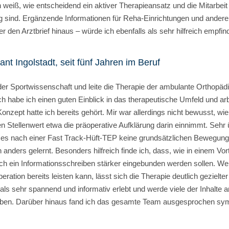
h weiß, wie entscheidend ein aktiver Therapieansatz und die Mitarbeit
g sind. Ergänzende Informationen für Reha-Einrichtungen und ander
 den Arztbrief hinaus – würde ich ebenfalls als sehr hilfreich empfin
t Ingolstadt, seit fünf Jahren im Beruf
r Sportwissenschaft und leite die Therapie der ambulante Orthopäd
ch habe ich einen guten Einblick in das therapeutische Umfeld und arb
nzept hatte ich bereits gehört. Mir war allerdings nicht bewusst, w
 Stellenwert etwa die präoperative Aufklärung darin einnimmt. Sehr
s es nach einer Fast Track-Hüft-TEP keine grundsätzlichen Bewegun
 anders gelernt. Besonders hilfreich finde ich, dass, wie in einem Vo
ch ein Informationsschreiben stärker eingebunden werden sollen. We
eration bereits leisten kann, lässt sich die Therapie deutlich gezielt
 als sehr spannend und informativ erlebt und werde viele der Inhalte 
eben. Darüber hinaus fand ich das gesamte Team ausgesprochen sym