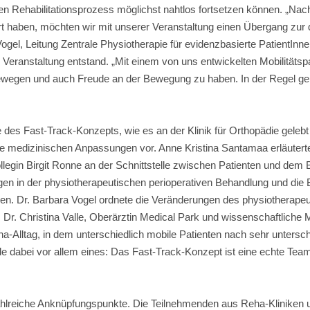
ren Rehabilitationsprozess möglichst nahtlos fortsetzen können. „Na
liert haben, möchten wir mit unserer Veranstaltung einen Übergang zu
Vogel, Leitung Zentrale Physiotherapie für evidenzbasierte PatientInn
die Veranstaltung entstand. „Mit einem von uns entwickelten Mobilitäts
bewegen und auch Freude an der Bewegung zu haben. In der Regel gel
es Fast-Track-Konzepts, wie es an der Klinik für Orthopädie gelebt
te die medizinischen Anpassungen vor. Anne Kristina Santamaa erläuterte
ollegin Birgit Ronne an der Schnittstelle zwischen Patienten und de
gen in der physiotherapeutischen perioperativen Behandlung und die
gehen. Dr. Barbara Vogel ordnete die Veränderungen des physiotherap
Dr. Christina Valle, Oberärztin Medical Park und wissenschaftliche Mit
a-Alltag, in dem unterschiedlich mobile Patienten nach sehr untersch
 dabei vor allem eines: Das Fast-Track-Konzept ist eine echte Teaml
hlreiche Anknüpfungspunkte. Die Teilnehmenden aus Reha-Kliniken 